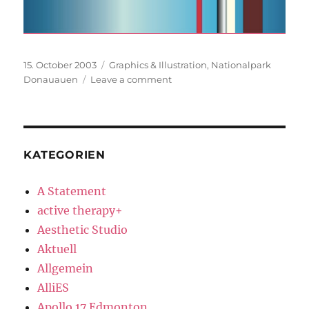
Posted
Categories
15. October 2003
Graphics & Illustration
,
Nationalpark
on
on
Donauauen
Leave a comment
Nationalpark
Donauauen,
Farbkonzept
KATEGORIEN
A Statement
active therapy+
Aesthetic Studio
Aktuell
Allgemein
AlliES
Apollo 17 Edmonton