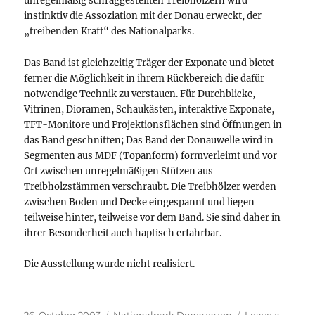
unregelmäßig schräggestellten Treibhölzern wird
instinktiv die Assoziation mit der Donau erweckt, der
„treibenden Kraft“ des Nationalparks.
Das Band ist gleichzeitig Träger der Exponate und bietet
ferner die Möglichkeit in ihrem Rückbereich die dafür
notwendige Technik zu verstauen. Für Durchblicke,
Vitrinen, Dioramen, Schaukästen, interaktive Exponate,
TFT-Monitore und Projektionsflächen sind Öffnungen in
das Band geschnitten; Das Band der Donauwelle wird in
Segmenten aus MDF (Topanform) formverleimt und vor
Ort zwischen unregelmäßigen Stützen aus
Treibholzstämmen verschraubt. Die Treibhölzer werden
zwischen Boden und Decke eingespannt und liegen
teilweise hinter, teilweise vor dem Band. Sie sind daher in
ihrer Besonderheit auch haptisch erfahrbar.
Die Ausstellung wurde nicht realisiert.
Posted
Categories