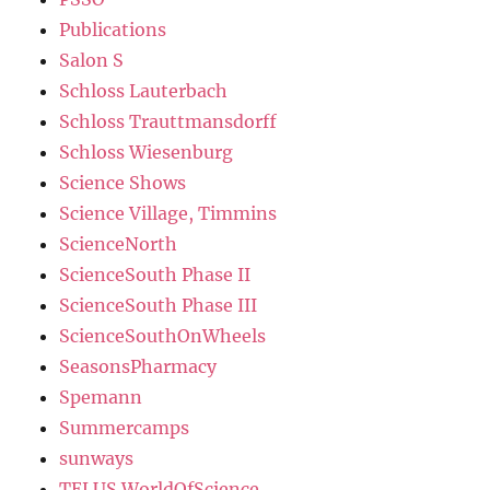
Publications
Salon S
Schloss Lauterbach
Schloss Trauttmansdorff
Schloss Wiesenburg
Science Shows
Science Village, Timmins
ScienceNorth
ScienceSouth Phase II
ScienceSouth Phase III
ScienceSouthOnWheels
SeasonsPharmacy
Spemann
Summercamps
sunways
TELUS WorldOfScience