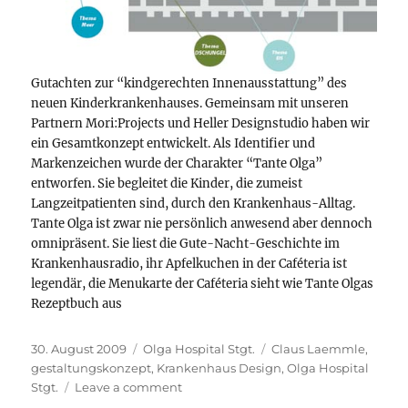
Gutachten zur “kindgerechten Innenausstattung” des
neuen Kinderkrankenhauses. Gemeinsam mit unseren
Partnern Mori:Projects und Heller Designstudio haben wir
ein Gesamtkonzept entwickelt. Als Identifier und
Markenzeichen wurde der Charakter “Tante Olga”
entworfen. Sie begleitet die Kinder, die zumeist
Langzeitpatienten sind, durch den Krankenhaus-Alltag.
Tante Olga ist zwar nie persönlich anwesend aber dennoch
omnipräsent. Sie liest die Gute-Nacht-Geschichte im
Krankenhausradio, ihr Apfelkuchen in der Caféteria ist
legendär, die Menukarte der Caféteria sieht wie Tante Olgas
Rezeptbuch aus
Posted
Categories
Tags
30. August 2009
Olga Hospital Stgt.
Claus Laemmle
,
on
gestaltungskonzept
,
Krankenhaus Design
,
Olga Hospital
on
Stgt.
Leave a comment
Olga