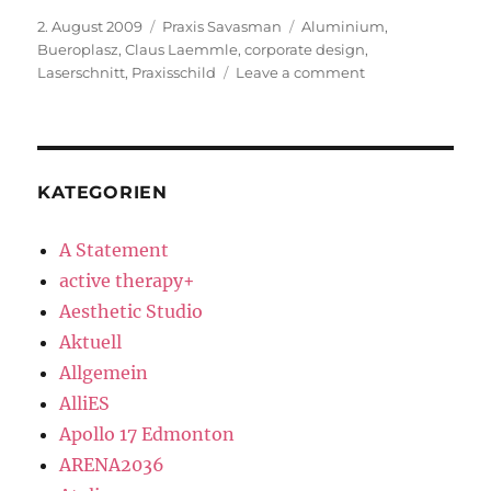
Posted
Categories
Tags
2. August 2009
Praxis Savasman
Aluminium
,
on
Bueroplasz
,
Claus Laemmle
,
corporate design
,
on
Laserschnitt
,
Praxisschild
Leave a comment
Corporate
Design
Praxis
Savasman
KATEGORIEN
A Statement
active therapy+
Aesthetic Studio
Aktuell
Allgemein
AlliES
Apollo 17 Edmonton
ARENA2036